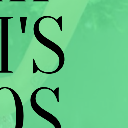
'S
OS